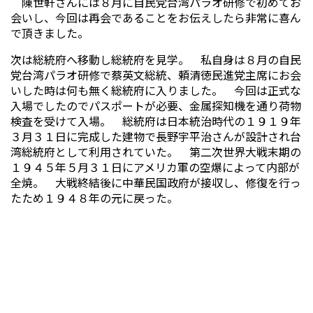
陳世軒さんには８月に自民党台湾パラオ研修で初めてお
会いし、今回は再会であることをお伝えしたら非常に喜ん
で頂きました。
次は総統府へ移動し総統府を見学。 私自身は８月の自民
党台湾パラオ研修で蔡英文総統、頼清徳民進党主席にお会
いした時は何も無く総統府に入りました。 今回は正式な
入場でしたのでパスポートが必要、金属探知機を通り荷物
検査を受けて入場。 総統府は日本統治時代の１９１９年
３月３１日に完成した建物で長野宇平治さんが設計され台
湾総統府として利用されていた。 第二次世界大戦末期の
１９４５年５月３１日にアメリカ軍の空爆によって内部が
全焼。 大戦終結後に中華民国政府が接収し、修復を行っ
たため１９４８年の元に戻った。