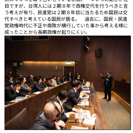
目ですが、台湾人には２期８年で政権交代を行うべきと言
う考えが有り、民進党は２期８年目に当たるため国民は交
代すべきと考えている国民が居る。 過去に、国民・民進
党政権時代に不正や腐敗が横行していた事から考える様に
成ったことから長期政権が起りにくい。