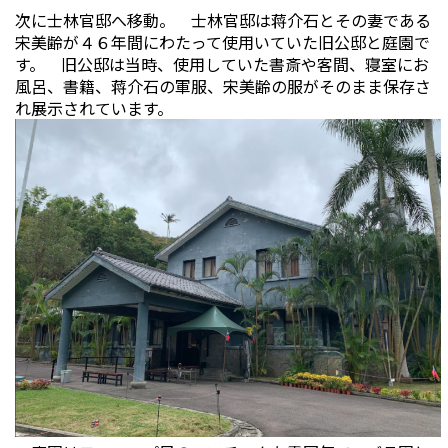
次に士林官邸へ移動。 士林官邸は蒋介石とその妻である
宋美齢が４６年間にわたって使用いていた旧公邸と庭園で
す。 旧公邸は当時、使用していた書斎や客間、寝室にお
風呂、書籍、蒋介石の軍服、宋美齢の服がそのまま保存さ
れ展示されています。