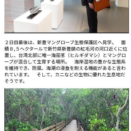
２日目最後は、新豊マングローブ生態保護区へ見学。 面
積８,５ヘクタールで新竹県新豊鎮の紅毛河の河口近くに位
置し、台湾北部に唯一海茄苳（ヒルギダマシ）とマングロ
ーブが混合して生育する場所。 海岸湿地の豊かな生態系
を維持でき、防風、海潮の浸食を耐える機能があると言わ
れています。 そして、カニなどの生物に優れた生息地だ
そうです。