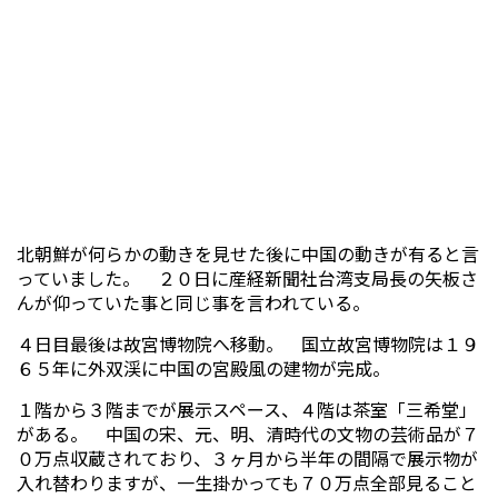
北朝鮮が何らかの動きを見せた後に中国の動きが有ると言
っていました。 ２０日に産経新聞社台湾支局長の矢板さ
んが仰っていた事と同じ事を言われている。
４日目最後は故宮博物院へ移動。 国立故宮博物院は１９
６５年に外双渓に中国の宮殿風の建物が完成。
１階から３階までが展示スペース、４階は茶室「三希堂」
がある。 中国の宋、元、明、清時代の文物の芸術品が７
０万点収蔵されており、３ヶ月から半年の間隔で展示物が
入れ替わりますが、一生掛かっても７０万点全部見ること