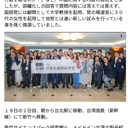
したが、誤魔化しの回答で質問内容には答えては貰えず、
国民党には顧問として大学教授を起用、党の報道官に３０
代の女性を起用して他党とは違い新しい試みを行っている
事を強く強調していました。
１９日の２日目、朝から台北駅に移動、台湾高鉄（新幹
線）にて新竹へ移動。
新竹サイエンスパーク探索館へ、メイドイン台湾の製品紹