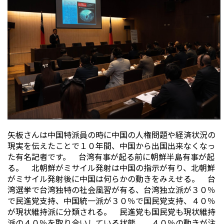
矢板さんは中国特派員の時に中国の人権問題や経済状況の
現実を伝えたことで１０年間、中国から出国出来なくなっ
た有名記者です。 台湾有事が起る前に朝鮮半島有事が起
る。 北朝鮮がミサイル発射は中国の指示が有り、北朝鮮
がミサイル発射後に中国は何らかの動きをみえせる。 台
湾選挙で台湾独特の社会風習が有る、台湾独立派が３０％
で民進党支持、中国統一派が３０％で国民党支持、４０％
が現状維持派に分類される。 民進党も国民党も現状維持
派の４０％を取り合いしている状態。 ４０％の動きが注