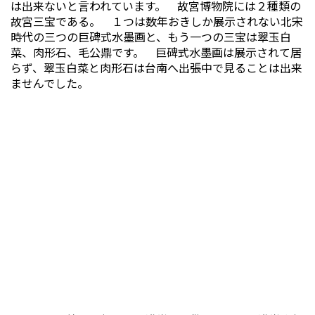
は出来ないと言われています。 故宮博物院には２種類の
故宮三宝である。 １つは数年おきしか展示されない北宋
時代の三つの巨碑式水墨画と、もう一つの三宝は翠玉白
菜、肉形石、毛公鼎です。 巨碑式水墨画は展示されて居
らず、翠玉白菜と肉形石は台南へ出張中で見ることは出来
ませんでした。