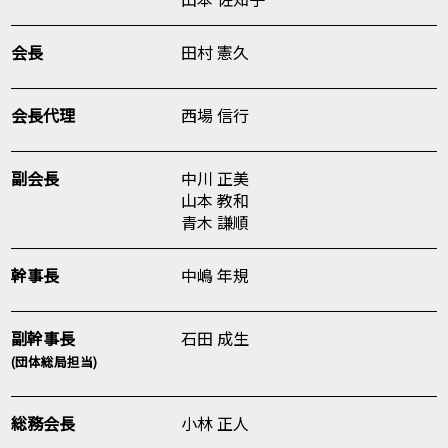
会長
田村 憲久
会長代理
西場 信行
副会長
中川 正美
山本 教和
青木 謙順
幹事長
中嶋 年規
副幹事長
石田 成生
(団体総局担当)
総務会長
小林 正人