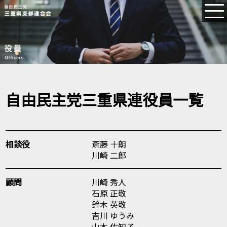
自由民主党三重県連役員一覧
相談役
斎藤 十朗
川崎 二郎
顧問
川崎 秀人
石原 正敬
鈴木 英敬
吉川 ゆうみ
山本 佐知子