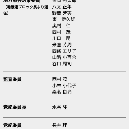
八太 正年
（地議連ブロック長より選
野間 芳実
任）
東 伊久雄
奥村 仁
西村 茂
川口 朋
米倉 芳周
西條 エリ子
山路 小百合
谷口 周司
監査委員
西村 茂
小林 小代子
桑名 良尚
党紀委員長
水谷 隆
党紀委員
長井 理