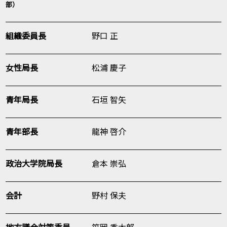
部）
組織委員長
野口 正
女性局長
松浦 慶子
青年局長
石垣 智矢
青年部長
龍神 啓介
政治大学院局長
倉本 崇弘
会計
野村 保夫
地方議会対策委員
笹岡 秀太郎