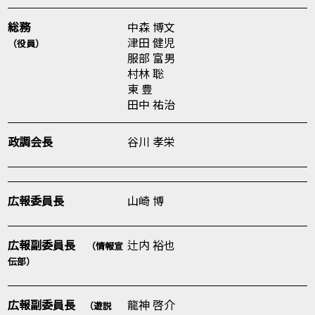
総務
中森 博文
津田 健児
（役員）
服部 富男
村林 聡
東 豊
田中 祐治
政調会長
谷川 孝栄
広報委員長
山崎 博
広報副委員長
辻内 裕也
（情報宣
伝部）
広報副委員長
龍神 啓介
（遊説