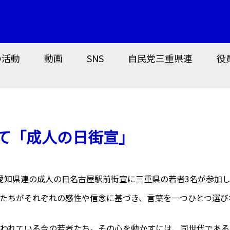
の活動
動画
SNS
自民党三重県連
役
にて「成人の日街宣」
日。愛知県連の成人の日名古屋駅前街宣に三重県の若者3名が参加
たちがそれぞれの感性や信念に基づき、言葉を一つひとつ選び
われている今の若者たち。その心を動かすには、同世代である