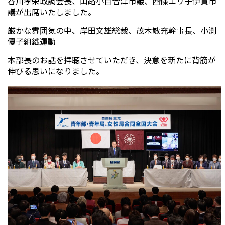
谷川孝栄政調会長、山路小百合津市議、西條エリ子伊賀市
議が出席いたしました。
厳かな雰囲気の中、岸田文雄総裁、茂木敏充幹事長、小渕
優子組織運動
本部長のお話を拝聴させていただき、決意を新たに背筋が
伸びる思いになりました。