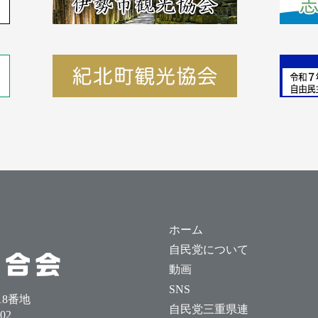
ホーム
自民党について
動画
SNS
18番地
自民党三重県連
002