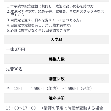
本学院の設立趣旨に賛同し、政治に高い関心を持つ方
政治家志望の方。議員秘書、党職員、事務所スタッフ等を志
望する方
自民党を変え、日本を変えていく志のある方。
自民党の党籍を有し、満60歳未満の方。
心身に異常がなく全12回受講できる方。
入学料
一律 2万円
募集人数
先着30名
講座回数
全 12回 上半期6回（年内）下半期6回（翌年）
講座時間
15：00～17：00 （講師の予定で時間が変動する場合